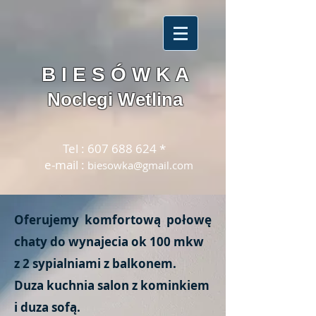
B I E S Ó W K A
Noclegi Wetlina
Tel :
607 688 624
*
e-mail :
biesowka@gmail.com
Oferujemy komfortową połowę
chaty do wynajecia ok 100 mkw
z 2 sypialniami z balkonem.
Duza kuchnia salon z kominkiem
i duza sofą.